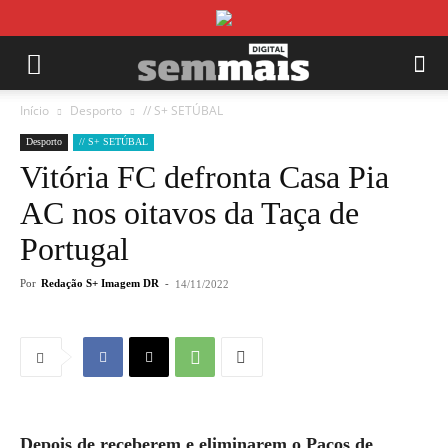
Início
Desporto
// S+ SETÚBAL
Desporto
// S+ SETÚBAL
Vitória FC defronta Casa Pia
AC nos oitavos da Taça de
Portugal
Por
Redação S+ Imagem DR
-
14/11/2022
Depois de receberem e eliminarem o Paços de