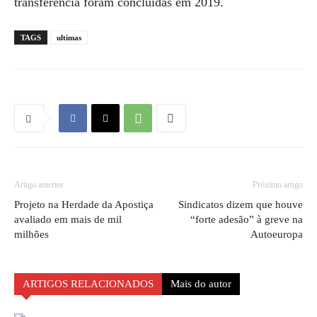
transferência foram concluídas em 2019.
TAGS
ultimas
Artigo anterior
Próximo artigo
Projeto na Herdade da Apostiça
Sindicatos dizem que houve
avaliado em mais de mil
“forte adesão” à greve na
milhões
Autoeuropa
ARTIGOS RELACIONADOS
Mais do autor