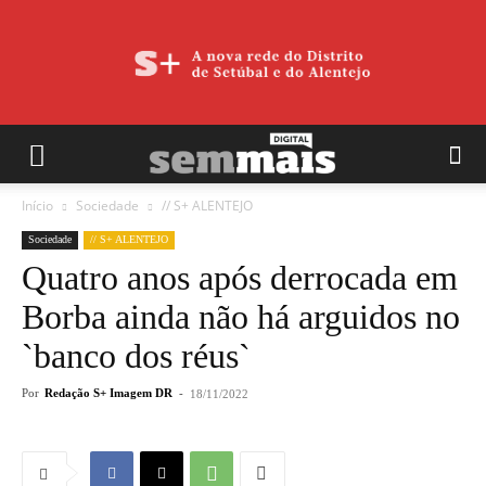
Início
Sociedade
// S+ ALENTEJO
Sociedade
// S+ ALENTEJO
Quatro anos após derrocada em
Borba ainda não há arguidos no
`banco dos réus`
Por
Redação S+ Imagem DR
-
18/11/2022