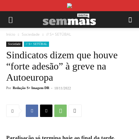
Início
Sociedade
// S+ SETÚBAL
Sociedade
// S+ SETÚBAL
Sindicatos dizem que houve
“forte adesão” à greve na
Autoeuropa
Por
Redação S+ Imagem DR
-
18/11/2022
Paralisação só termina hoje ao final da tarde.