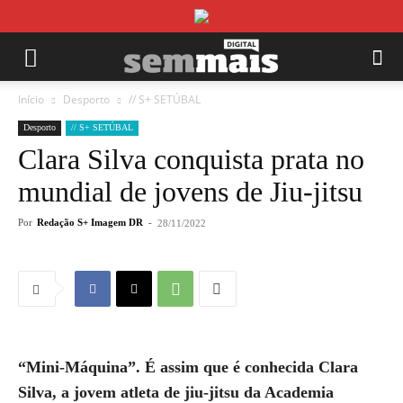
Início
Desporto
// S+ SETÚBAL
Desporto
// S+ SETÚBAL
Clara Silva conquista prata no
mundial de jovens de Jiu-jitsu
Por
Redação S+ Imagem DR
-
28/11/2022
“Mini-Máquina”. É assim que é conhecida Clara
Silva, a jovem atleta de jiu-jitsu da Academia