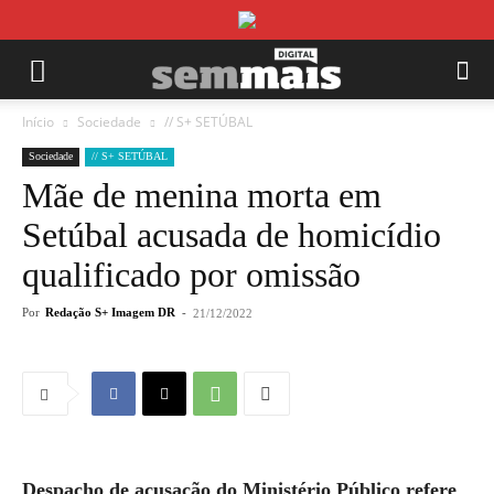
Início
Sociedade
// S+ SETÚBAL
Sociedade
// S+ SETÚBAL
Mãe de menina morta em
Setúbal acusada de homicídio
qualificado por omissão
Por
Redação S+ Imagem DR
-
21/12/2022
Despacho de acusação do Ministério Público refere