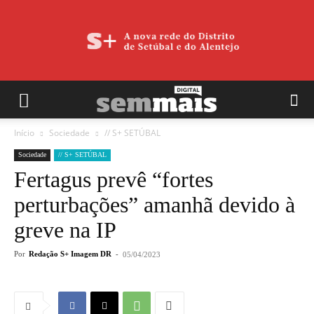
Início
Sociedade
// S+ SETÚBAL
Sociedade
// S+ SETÚBAL
Fertagus prevê “fortes
perturbações” amanhã devido à
greve na IP
Por
Redação S+ Imagem DR
-
05/04/2023