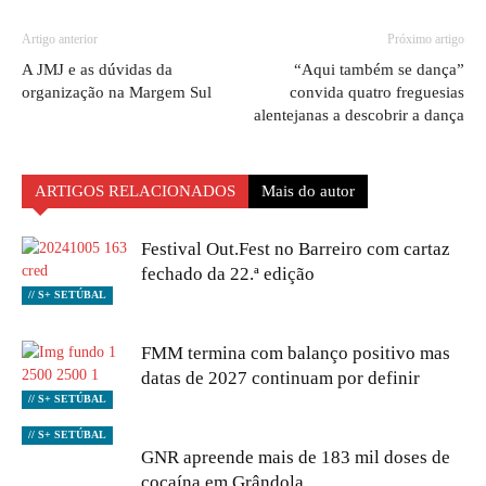
Artigo anterior
Próximo artigo
A JMJ e as dúvidas da
“Aqui também se dança”
organização na Margem Sul
convida quatro freguesias
alentejanas a descobrir a dança
ARTIGOS RELACIONADOS
Mais do autor
Festival Out.Fest no Barreiro com cartaz
fechado da 22.ª edição
// S+ SETÚBAL
FMM termina com balanço positivo mas
datas de 2027 continuam por definir
// S+ SETÚBAL
// S+ SETÚBAL
GNR apreende mais de 183 mil doses de
cocaína em Grândola