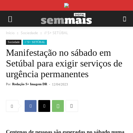
Início
Sociedade
// S+ SETÚBAL
Sociedade
// S+ SETÚBAL
Manifestação no sábado em
Setúbal para exigir serviços de
urgência permanentes
Por
Redação S+ Imagem DR
-
12/04/2023
Centenas de pessoas são esperadas no sábado numa