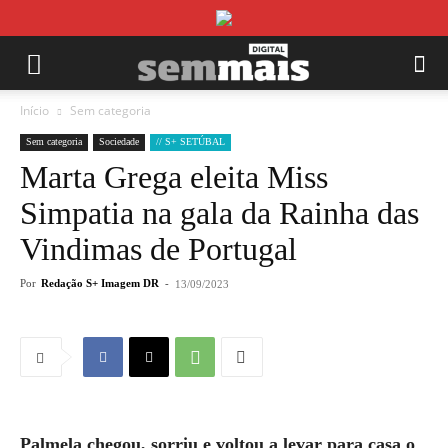
Início
Sem categoria
Sem categoria
Sociedade
// S+ SETÚBAL
Marta Grega eleita Miss
Simpatia na gala da Rainha das
Vindimas de Portugal
Por
Redação S+ Imagem DR
-
13/09/2023
Palmela chegou, sorriu e voltou a levar para casa o