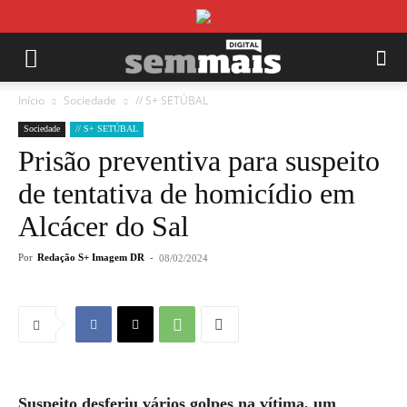
Início
Sociedade
// S+ SETÚBAL
Sociedade
// S+ SETÚBAL
Prisão preventiva para suspeito
de tentativa de homicídio em
Alcácer do Sal
Por
Redação S+ Imagem DR
-
08/02/2024
Suspeito desferiu vários golpes na vítima, um