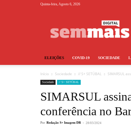
Quinta-feira, Agosto 6, 2026
S+
ELEIÇÕES
COVID-19
SOCIEDADE
Início
Sociedade
// S+ SETÚBAL
SIMARSUL assi
Sociedade
// S+ SETÚBAL
SIMARSUL assinal
conferência no Bar
Por
Redação S+ Imagem DR
-
28/03/2024