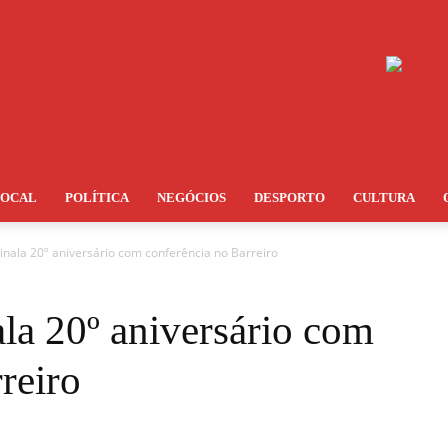
LOCAL
POLÍTICA
NEGÓCIOS
DESPORTO
CULTURA
nala 20º aniversário com conferência no Barreiro
a 20º aniversário com
reiro