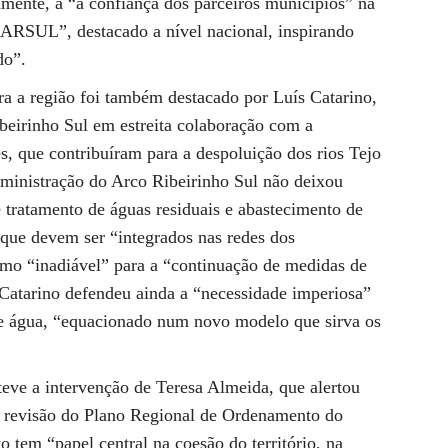
amente, a “a confiança dos parceiros municípios” na
ARSUL”, destacado a nível nacional, inspirando
do”.
 a região foi também destacado por Luís Catarino,
beirinho Sul em estreita colaboração com a
, que contribuíram para a despoluição dos rios Tejo
ministração do Arco Ribeirinho Sul não deixou
e tratamento de águas residuais e abastecimento de
 que devem ser “integrados nas redes dos
omo “inadiável” para a “continuação de medidas de
 Catarino defendeu ainda a “necessidade imperiosa”
de água, “equacionado num novo modelo que sirva os
.
eve a intervenção de Teresa Almeida, que alertou
 a revisão do Plano Regional de Ordenamento do
 tem “papel central na coesão do território, na