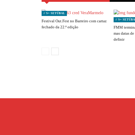
// S+ SETÚBAL
// S+ SETÚB
Festival Out.Fest no Barreiro com cartaz
fechado da 22.ª edição
FMM termina
mas datas de
definir