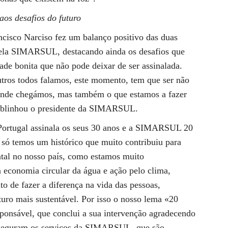
aos desafios do futuro
ncisco Narciso fez um balanço positivo das duas
 pela SIMARSUL, destacando ainda os desafios que
dade bonita que não pode deixar de ser assinalada.
utros todos falamos, este momento, tem que ser não
 onde chegámos, mas também o que estamos a fazer
 sublinhou o presidente da SIMARSUL.
rtugal assinala os seus 30 anos e a SIMARSUL 20
 só temos um histórico que muito contribuiu para
tal no nosso país, como estamos muito
 economia circular da água e ação pelo clima,
o de fazer a diferença na vida das pessoas,
uro mais sustentável. Por isso o nosso lema «20
sponsável, que conclui a sua intervenção agradecendo
asseguram os serviços da SIMARSUL, que são