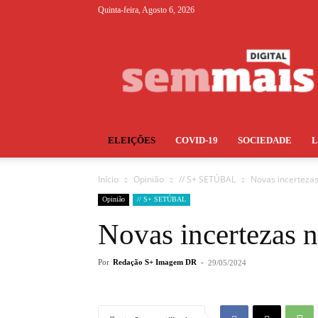
Quinta-feira, Agosto 6, 2026
S+
ELEIÇÕES
COVID-19
SOCIEDADE
Início
Opinião
// S+ SETÚBAL
Novas incerteza
Opinião
// S+ SETÚBAL
Novas incertezas 
Por
Redação S+ Imagem DR
-
29/05/2024