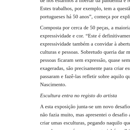
de nos estarmos a libertar da pandemia e r
Estes trabalhos, por exemplo, tem a quest
portugueses há 50 anos”, começa por expl
Composta por cerca de 50 peças, a maioria
expressividade e cor. “Este é definitivame
expressividade também a convidar à abertur
culturas e pessoas. Sobretudo queria dar m
pessoas ficaram sem expressão, quase sem 
exageradas, são precisamente para criar es
passaram e fazê-las refletir sobre aquilo q
Nascimento.
Escultura entra no registo do artista
A esta exposição junta-se um novo desafio
não fazia muito, mas apresentei o desafio 
criar umas esculturas, pegando naquilo que