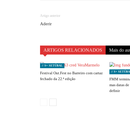
Artigo anterior
Aderir
ARTIGOS RELACIONADOS
Mais do au
// S+ SETÚBAL
// S+ SETÚB
Festival Out.Fest no Barreiro com cartaz
fechado da 22.ª edição
FMM termina
mas datas de
definir