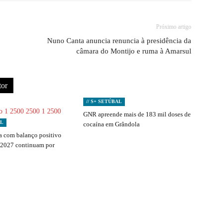
Próximo artigo
Nuno Canta anuncia renuncia à presidência da
câmara do Montijo e ruma à Amarsul
tor
// S+ SETÚBAL
GNR apreende mais de 183 mil doses de
AL
cocaína em Grândola
 com balanço positivo
 2027 continuam por