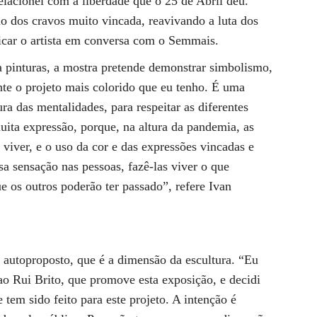
elacionei com a liberdade que o 25 de Abril deu.
ão dos cravos muito vincada, reavivando a luta dos
icar o artista em conversa com o Semmais.
 pinturas, a mostra pretende demonstrar simbolismo,
nte o projeto mais colorido que eu tenho. É uma
a das mentalidades, para respeitar as diferentes
uita expressão, porque, na altura da pandemia, as
viver, e o uso da cor e das expressões vincadas e
sa sensação nas pessoas, fazê-las viver o que
ue os outros poderão ter passado”, refere Ivan
 autoproposto, que é a dimensão da escultura. “Eu
ao Rui Brito, que promove esta exposição, e decidi
 tem sido feito para este projeto. A intenção é