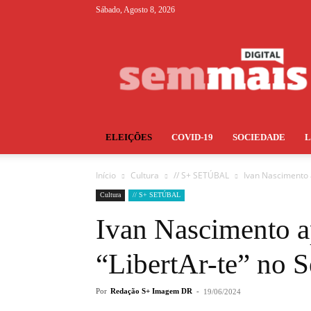
Sábado, Agosto 8, 2026
S+
ELEIÇÕES
COVID-19
SOCIEDADE
Início
Cultura
// S+ SETÚBAL
Ivan Nascimento 
Cultura
// S+ SETÚBAL
Ivan Nascimento a
“LibertAr-te” no S
Por
Redação S+ Imagem DR
-
19/06/2024