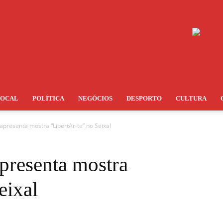
LOCAL
POLÍTICA
NEGÓCIOS
DESPORTO
CULTURA
apresenta mostra “LibertAr-te” no Seixal
presenta mostra
eixal