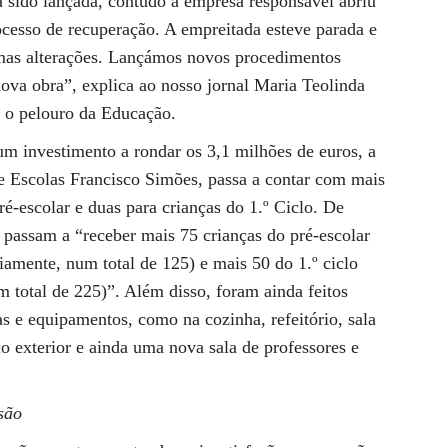
 sido lançada, contudo a empresa responsável abriu
rocesso de recuperação. A empreitada esteve parada e
gumas alterações. Lançámos novos procedimentos
ova obra”, explica ao nosso jornal Maria Teolinda
m o pelouro da Educação.
m investimento a rondar os 3,1 milhões de euros, a
e Escolas Francisco Simões, passa a contar com mais
pré-escolar e duas para crianças do 1.º Ciclo. De
s passam a “receber mais 75 crianças do pré-escolar
iamente, num total de 125) e mais 50 do 1.º ciclo
 total de 225)”. Além disso, foram ainda feitos
s e equipamentos, como na cozinha, refeitório, sala
ço exterior e ainda uma nova sala de professores e
nsão