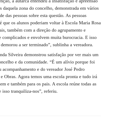
nção, a autarca entendeu a insatisfação e apreensão
es daquela zona do concelho, demonstrada em vários
e das pessoas sobre esta questão. As pessoas
 que os alunos poderiam voltar à Escola Maria Rosa
pais, também com a direção do agrupamento e
e complicados e envolvem muita burocracia. E isso
 demorou a ser terminado”, sublinha a vereadora.
inda Silveira demonstrou satisfação por ver mais um
concelho e da comunidade. “É um alívio porque foi
eu acompanhamento e do vereador José Pedro
s e Obras. Agora temos uma escola pronta e tudo irá
em e também para os pais. A escola reúne todas as
isso tranquiliza-nos”, referiu.