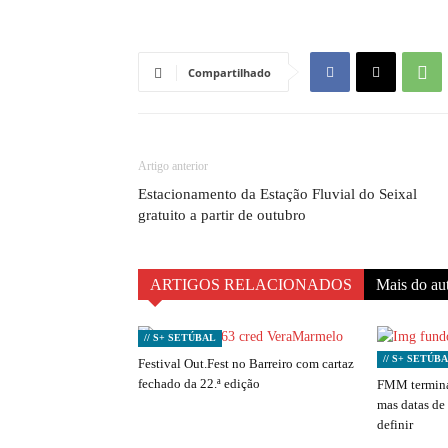
Compartilhado
Artigo anterior
Estacionamento da Estação Fluvial do Seixal
gratuito a partir de outubro
ARTIGOS RELACIONADOS
Mais do au
// S+ SETÚBAL
// S+ SETÚB
Festival Out.Fest no Barreiro com cartaz
fechado da 22.ª edição
FMM termina
mas datas de
definir