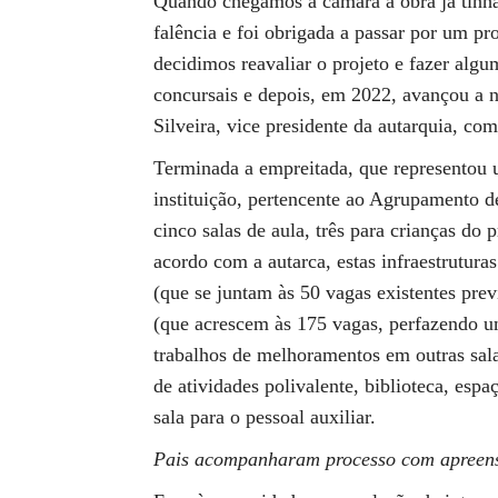
Quando chegámos à câmara a obra já tinha
falência e foi obrigada a passar por um p
decidimos reavaliar o projeto e fazer al
concursais e depois, em 2022, avançou a n
Silveira, vice presidente da autarquia, co
Terminada a empreitada, que representou u
instituição, pertencente ao Agrupamento d
cinco salas de aula, três para crianças do 
acordo com a autarca, estas infraestrutura
(que se juntam às 50 vagas existentes prev
(que acrescem às 175 vagas, perfazendo um
trabalhos de melhoramentos em outras sala
de atividades polivalente, biblioteca, espa
sala para o pessoal auxiliar.
Pais acompanharam processo com apree