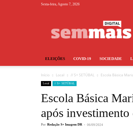
Sexta-feira, Agosto 7, 2026
S+
ELEIÇÕES
COVID-19
SOCIEDADE
Início
Local
// S+ SETÚBAL
Escola Básica Mari
Local
// S+ SETÚBAL
Escola Básica Mar
após investimento 
Por
Redação S+ Imagem DR
-
06/09/2024