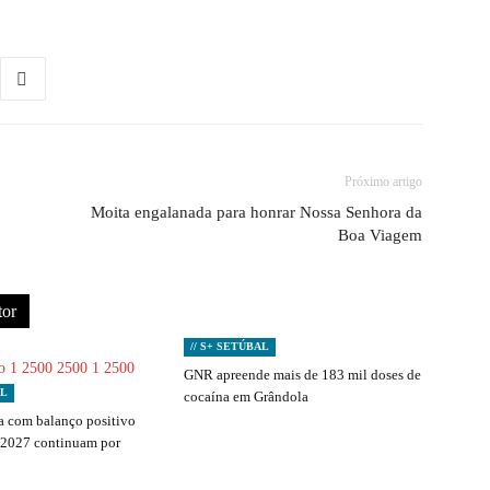
Próximo artigo
Moita engalanada para honrar Nossa Senhora da
Boa Viagem
tor
// S+ SETÚBAL
GNR apreende mais de 183 mil doses de
AL
cocaína em Grândola
 com balanço positivo
 2027 continuam por