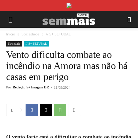
Início
Sociedade
// S+ SETÚBAL
Sociedade
// S+ SETÚBAL
Vento dificulta combate ao
incêndio na Amora mas não há
casas em perigo
Por
Redação S+ Imagem DR
-
11/09/2024
O vento forte está a dificultar o combate ao incêndio