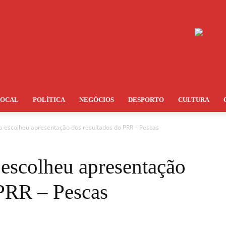
LOCAL
POLÍTICA
NEGÓCIOS
DESPORTO
CULTURA
a escolheu apresentação dos resultados do PRR – Pescas
 escolheu apresentação
 PRR – Pescas