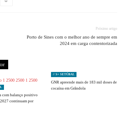
Próximo artigo
Porto de Sines com o melhor ano de sempre em
2024 em carga contentorizada
tor
// S+ SETÚBAL
GNR apreende mais de 183 mil doses de
AL
cocaína em Grândola
 com balanço positivo
 2027 continuam por