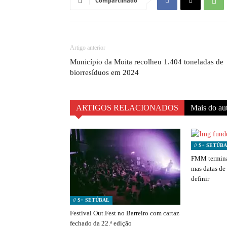
Compartilhado
Artigo anterior
Município da Moita recolheu 1.404 toneladas de
biorresíduos em 2024
ARTIGOS RELACIONADOS
Mais do au
// S+ SETÚB
FMM termina
mas datas de
definir
// S+ SETÚBAL
Festival Out.Fest no Barreiro com cartaz
fechado da 22.ª edição