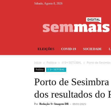
Sábado, Agosto 8, 2026
S+
ELEIÇÕES
COVID-19
SOCIEDADE
Início
Política
// S+ SETÚBAL
Porto de Sesimbr
Política
// S+ SETÚBAL
Porto de Sesimbra
dos resultados do
Por
Redação S+ Imagem DR
-
09/01/2025