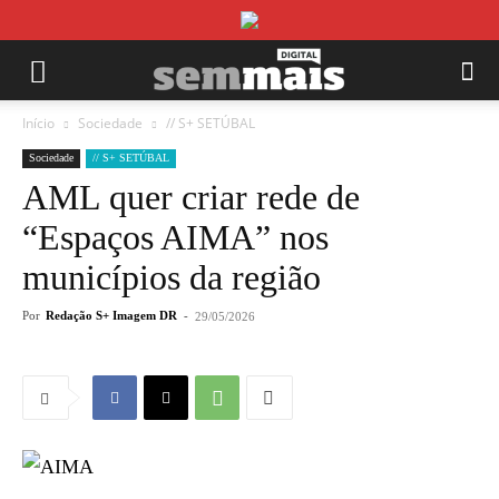
Início
Sociedade
// S+ SETÚBAL
Sociedade
// S+ SETÚBAL
AML quer criar rede de
“Espaços AIMA” nos
municípios da região
Por
Redação S+ Imagem DR
-
29/05/2026