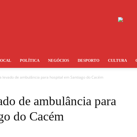
LOCAL
POLÍTICA
NEGÓCIOS
DESPORTO
CULTURA
a levado de ambulância para hospital em Santiago do Cacém
ado de ambulância para
ago do Cacém