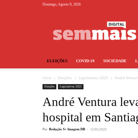
Domingo, Agosto 9, 2026
S+
ELEIÇÕES
COVID-19
SOCIEDADE
Início
Eleições
Legislativas 2025
André Ventur
Eleições
Legislativas 2025
André Ventura lev
hospital em Santi
Por
Redação S+ Imagem DR
-
15/05/2025