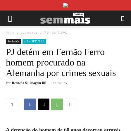
Início
Sociedade
// S+ SETÚBAL
Sociedade
// S+ SETÚBAL
PJ detém em Fernão Ferro
homem procurado na
Alemanha por crimes sexuais
Por
Redação S+ Imagem DR
-
16/07/2025
A detenção do homem de 60 anos decorreu através