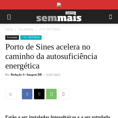
Início
Sociedade
// S+ SETÚBAL
Sociedade
// S+ SETÚBAL
Porto de Sines acelera no
caminho da autosuficiência
energética
Por
Redação S+ Imagem DR
-
31/07/2025
Estão a ser instaladas fotovoltaicas e a ser estudada