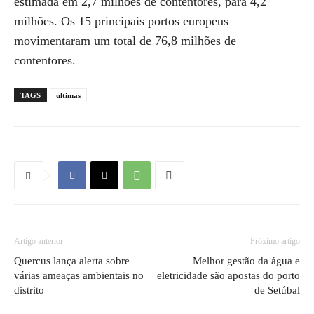
estimada em 2,7 milhões de contentores, para 4,2
milhões. Os 15 principais portos europeus
movimentaram um total de 76,8 milhões de
contentores.
TAGS
ultimas
Artigo anterior
Próximo artigo
Quercus lança alerta sobre
Melhor gestão da água e
várias ameaças ambientais no
eletricidade são apostas do porto
distrito
de Setúbal