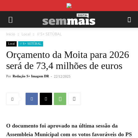
Início
Local
// S+ SETÚBAL
Local
// S+ SETÚBAL
Orçamento da Moita para 2026
será de 73,4 milhões de euros
Por
Redação S+ Imagem DR
-
22/12/2025
O documento foi aprovado na última sessão da
Assembleia Municipal com os votos favoráveis do PS