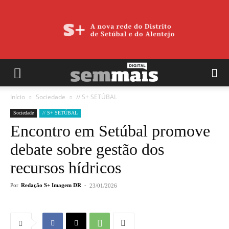
Início
Sociedade
// S+ SETÚBAL
Sociedade
// S+ SETÚBAL
Encontro em Setúbal promove
debate sobre gestão dos
recursos hídricos
Por
Redação S+ Imagem DR
-
23/01/2026