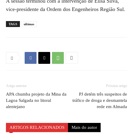
A sessão terminou com a intervenção de Elisa Silva,
vice-presidente da Ordem dos Engenheiros Região Sul.
TAGS
ultimas
Artigo anterior
Próximo artigo
APA chumba projeto da Mina da
PJ detém três suspeitos de
Lagoa Salgada no litoral
tráfico de droga e desmantela
alentejano
rede em Almada
ARTIGOS RELACIONADOS
Mais do autor