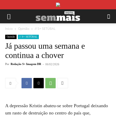
Início
Opinião
// S+ SETÚBAL
Opinião
// S+ SETÚBAL
Já passou uma semana e
continua a chover
Por
Redação S+ Imagem DR
-
06/02/2026
A depressão Kristin abateu-se sobre Portugal deixando
um rasto de destruição no centro do país que,