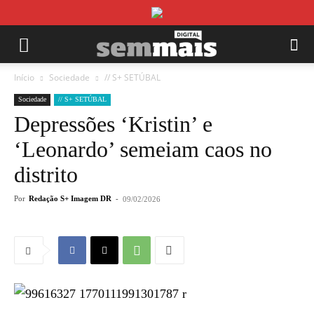
Início
Sociedade
// S+ SETÚBAL
Sociedade
// S+ SETÚBAL
Depressões ‘Kristin’ e
‘Leonardo’ semeiam caos no
distrito
Por
Redação S+ Imagem DR
-
09/02/2026