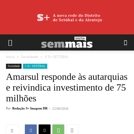
Início
Sociedade
// S+ SETÚBAL
Sociedade
// S+ SETÚBAL
Amarsul responde às autarquias
e reivindica investimento de 75
milhões
Por
Redação S+ Imagem DR
-
22/06/2026