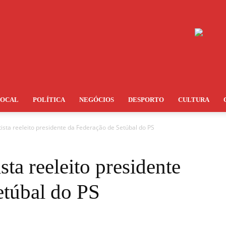
LOCAL
POLÍTICA
NEGÓCIOS
DESPORTO
CULTURA
ista reeleito presidente da Federação de Setúbal do PS
ta reeleito presidente
etúbal do PS