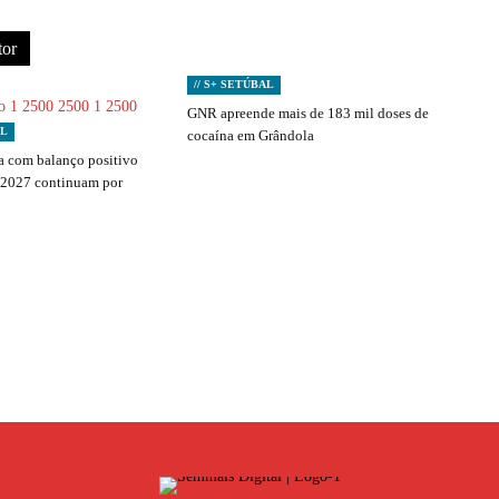
tor
// S+ SETÚBAL
GNR apreende mais de 183 mil doses de
AL
cocaína em Grândola
 com balanço positivo
 2027 continuam por