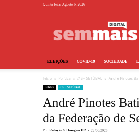
Quinta-feira, Agosto 6, 2026
S+
ELEIÇÕES
COVID-19
SOCIEDADE
Início
Política
// S+ SETÚBAL
André Pinotes Bat
Política
// S+ SETÚBAL
André Pinotes Batis
da Federação de S
Por
Redação S+ Imagem DR
-
22/06/2026