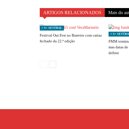
ARTIGOS RELACIONADOS
Mais do au
// S+ SETÚBAL
// S+ SETÚB
Festival Out.Fest no Barreiro com cartaz
fechado da 22.ª edição
FMM termina
mas datas de
definir