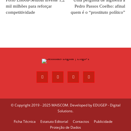
Porto Lisboa-Setúbal investe 1,2
Uma pergunta de algibeira a
mil milhões para reforçar
Pedro Passos Coelho: afinal
competitividade
quem é o “prostituto político”
© Copyright 2019 - 2025 MAISCOM. Developed by
EDUGEP - Digital
Solutions
.
Ficha Técnica
Estatuto Editorial
Contactos
Publicidade
Proteção de Dados