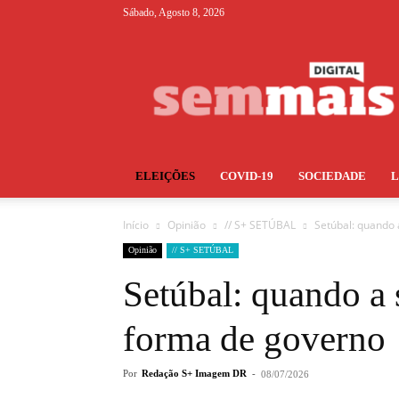
Sábado, Agosto 8, 2026
S+
ELEIÇÕES
COVID-19
SOCIEDADE
Início
Opinião
// S+ SETÚBAL
Setúbal: quando 
Opinião
// S+ SETÚBAL
Setúbal: quando a 
forma de governo
Por
Redação S+ Imagem DR
-
08/07/2026