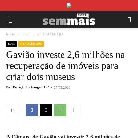
Início
Local
// S+ ALENTEJO
Local
// S+ ALENTEJO
Gavião investe 2,6 milhões na
recuperação de imóveis para
criar dois museus
Por
Redação S+ Imagem DR
-
27/02/2020
A Câmara de Gavião vai investir 2,6 milhões de