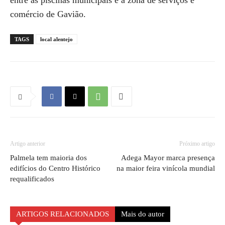
entre as piscinas municipais e a zona de serviços e
comércio de Gavião.
TAGS
local alentejo
Artigo anterior
Próximo artigo
Palmela tem maioria dos
Adega Mayor marca presença
edifícios do Centro Histórico
na maior feira vinícola mundial
requalificados
ARTIGOS RELACIONADOS
Mais do autor