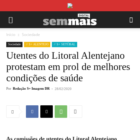
Início
Sociedade
Sociedade
// S+ ALENTEJO
// S+ SETÚBAL
Utentes do Litoral Alentejano
protestam em prol de melhores
condições de saúde
Por
Redação S+ Imagem DR
-
28/02/2020
As comissões de utentes do Litoral Alentejano