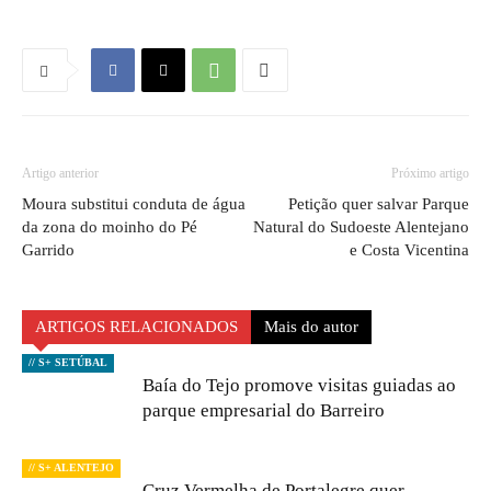
Artigo anterior
Próximo artigo
Moura substitui conduta de água
Petição quer salvar Parque
da zona do moinho do Pé
Natural do Sudoeste Alentejano
Garrido
e Costa Vicentina
ARTIGOS RELACIONADOS
Mais do autor
// S+ SETÚBAL
Baía do Tejo promove visitas guiadas ao
parque empresarial do Barreiro
// S+ ALENTEJO
Cruz Vermelha de Portalegre quer