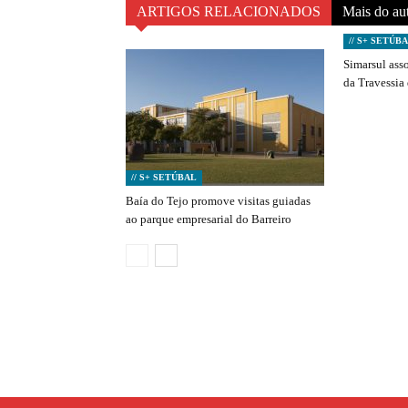
ARTIGOS RELACIONADOS
Mais do au
// S+ SETÚB
Simarsul ass
da Travessia
// S+ SETÚBAL
Baía do Tejo promove visitas guiadas
ao parque empresarial do Barreiro