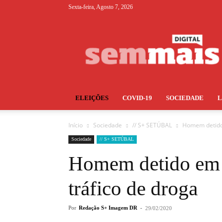
Sexta-feira, Agosto 7, 2026
S+
ELEIÇÕES
COVID-19
SOCIEDADE
Início
Sociedade
// S+ SETÚBAL
Homem detido 
Sociedade
// S+ SETÚBAL
Homem detido em S
tráfico de droga
Por
Redação S+ Imagem DR
-
29/02/2020