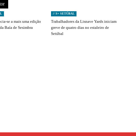
tor
AL
// S+ SETÚBAL
ocia-se a mais uma edição
Trabalhadores da Lisnave Yards iniciam
 da Baía de Sesimbra
greve de quatro dias no estaleiro de
Setúbal