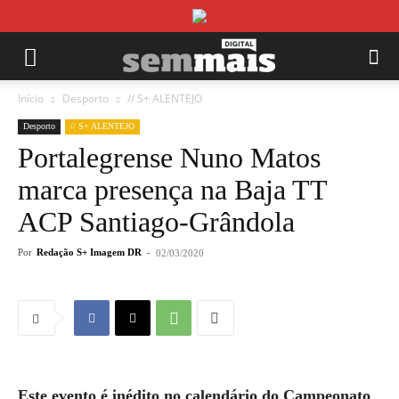
Início
Desporto
// S+ ALENTEJO
Desporto
// S+ ALENTEJO
Portalegrense Nuno Matos
marca presença na Baja TT
ACP Santiago-Grândola
Por
Redação S+ Imagem DR
-
02/03/2020
Este evento é inédito no calendário do Campeonato