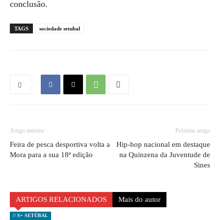
conclusão.
TAGS
sociedade setubal
Artigo anterior
Próximo artigo
Feira de pesca desportiva volta a
Hip-hop nacional em destaque
Mora para a sua 18ª edição
na Quinzena da Juventude de
Sines
ARTIGOS RELACIONADOS
Mais do autor
// S+ SETÚBAL