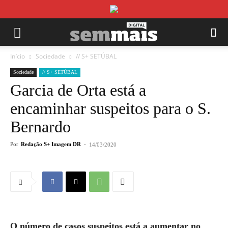
Início
Sociedade
// S+ SETÚBAL
Sociedade
// S+ SETÚBAL
Garcia de Orta está a
encaminhar suspeitos para o S.
Bernardo
Por
Redação S+ Imagem DR
-
14/03/2020
O número de casos suspeitos está a aumentar no