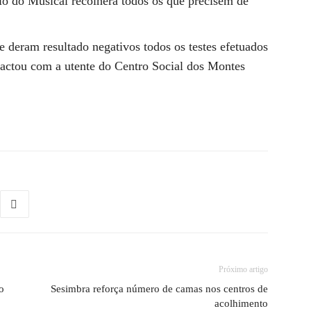
io do Musical recolherá todos os que precisem de
e deram resultado negativos todos os testes efetuados
tactou com a utente do Centro Social dos Montes
Próximo artigo
o
Sesimbra reforça número de camas nos centros de
acolhimento