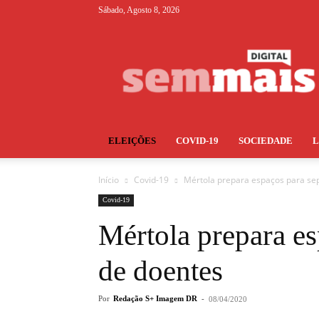
Sábado, Agosto 8, 2026
S+
ELEIÇÕES
COVID-19
SOCIEDADE
Início
Covid-19
Mértola prepara espaços para se
Covid-19
Mértola prepara es
de doentes
Por
Redação S+ Imagem DR
-
08/04/2020