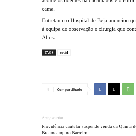
acolhe os doentes não acamados e o edifíc
cama.
Entretanto o Hospital de Beja anunciou qu
à equipa de observação e cirurgia que con
Altos.
TAGS
covid
Compartilhado
Artigo anterior
Providência cautelar suspende venda da Quinta d
Braamcamp no Barreiro