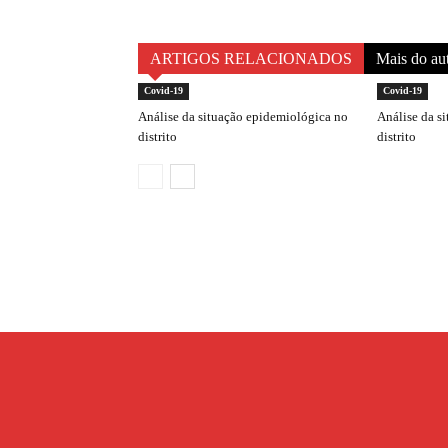
ARTIGOS RELACIONADOS
Mais do au
Covid-19
Covid-19
Análise da situação epidemiológica no
Análise da s
distrito
distrito