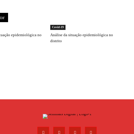
tor
Covid-19
ituação epidemiológica no
Análise da situação epidemiológica no
distrito