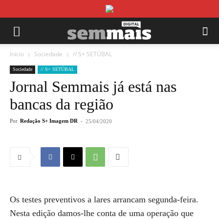
Início
Sociedade
// S+ SETÚBAL
Sociedade
// S+ SETÚBAL
Jornal Semmais já está nas
bancas da região
Por
Redação S+ Imagem DR
-
25/04/2020
Os testes preventivos a lares arrancam segunda-feira.
Nesta edição damos-lhe conta de uma operação que