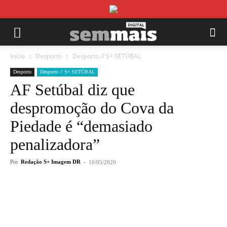
Início
Desporto
Desporto // S+ SETÚBAL
Desporto
Desporto // S+ SETÚBAL
AF Setúbal diz que
despromoção do Cova da
Piedade é “demasiado
penalizadora”
Por
Redação S+ Imagem DR
-
10/05/2020