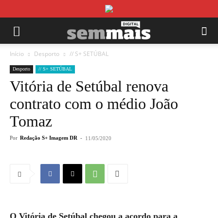
Início
Desporto
// S+ SETÚBAL
Desporto
// S+ SETÚBAL
Vitória de Setúbal renova
contrato com o médio João
Tomaz
Por
Redação S+ Imagem DR
-
11/05/2020
O Vitória de Setúbal chegou a acordo para a