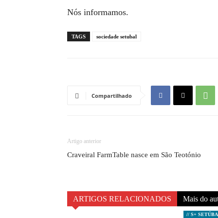
Nós informamos.
TAGS
sociedade setubal
Compartilhado
Artigo anterior
Craveiral FarmTable nasce em São Teotónio
ARTIGOS RELACIONADOS
Mais do au
// S+ SETÚB