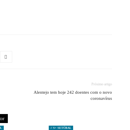
Próximo artigo
Alentejo tem hoje 242 doentes com o novo
coronavírus
tor
AL
// S+ SETÚBAL