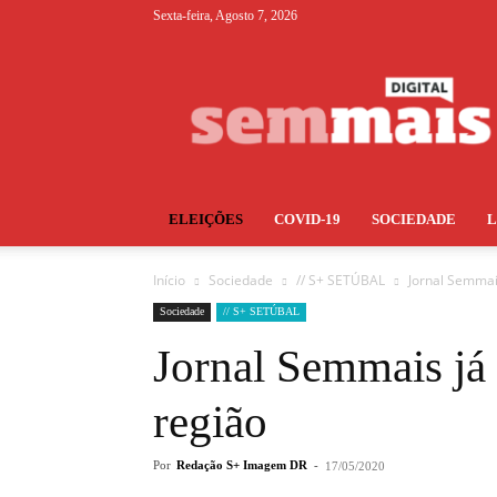
Sexta-feira, Agosto 7, 2026
S+
ELEIÇÕES
COVID-19
SOCIEDADE
Início
Sociedade
// S+ SETÚBAL
Jornal Semmai
Sociedade
// S+ SETÚBAL
Jornal Semmais já 
região
Por
Redação S+ Imagem DR
-
17/05/2020