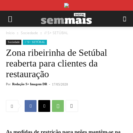
Início
Sociedade
// S+ SETÚBAL
Sociedade
// S+ SETÚBAL
Zona ribeirinha de Setúbal
reaberta para clientes da
restauração
Por
Redação S+ Imagem DR
-
17/05/2020
As medidas de restrição para peões mantêm-se na