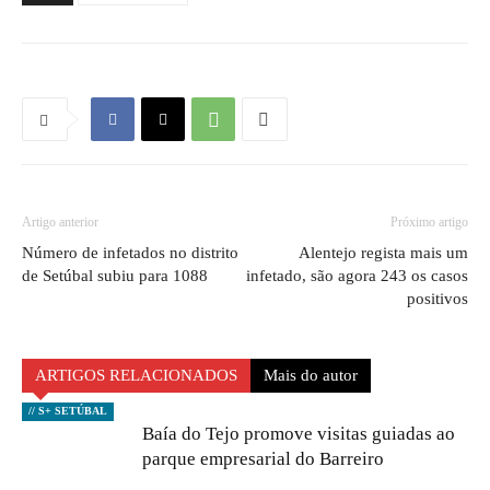
Artigo anterior
Próximo artigo
Número de infetados no distrito
Alentejo regista mais um
de Setúbal subiu para 1088
infetado, são agora 243 os casos
positivos
ARTIGOS RELACIONADOS
Mais do autor
// S+ SETÚBAL
Baía do Tejo promove visitas guiadas ao
parque empresarial do Barreiro