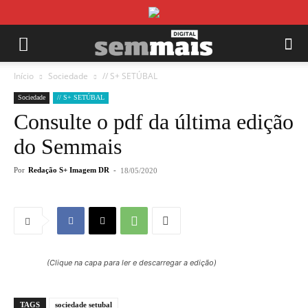
Início
Sociedade
// S+ SETÚBAL
Sociedade
// S+ SETÚBAL
Consulte o pdf da última edição
do Semmais
Por
Redação S+ Imagem DR
-
18/05/2020
(Clique na capa para ler e descarregar a edição)
TAGS
sociedade setubal