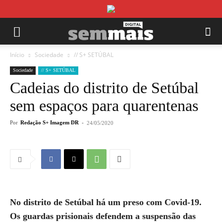
Início
Sociedade
// S+ SETÚBAL
Sociedade
// S+ SETÚBAL
Cadeias do distrito de Setúbal
sem espaços para quarentenas
Por
Redação S+ Imagem DR
-
24/05/2020
No distrito de Setúbal há um preso com Covid-19.
Os guardas prisionais defendem a suspensão das