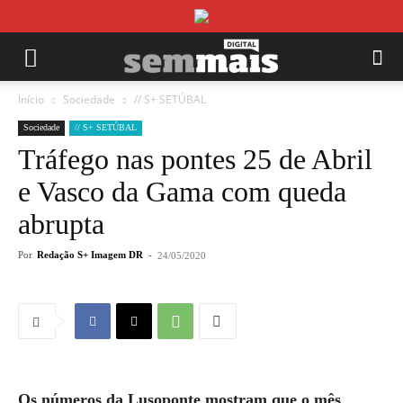
Início
Sociedade
// S+ SETÚBAL
Sociedade
// S+ SETÚBAL
Tráfego nas pontes 25 de Abril
e Vasco da Gama com queda
abrupta
Por
Redação S+ Imagem DR
-
24/05/2020
Os números da Lusoponte mostram que o mês