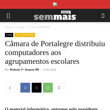
Início
Local
// S+ ALENTEJO
Local
// S+ ALENTEJO
Câmara de Portalegre distribuiu
computadores aos
agrupamentos escolares
Por
Redação S+ Imagem DR
-
27/05/2020
O material informático, entregue pela presidente