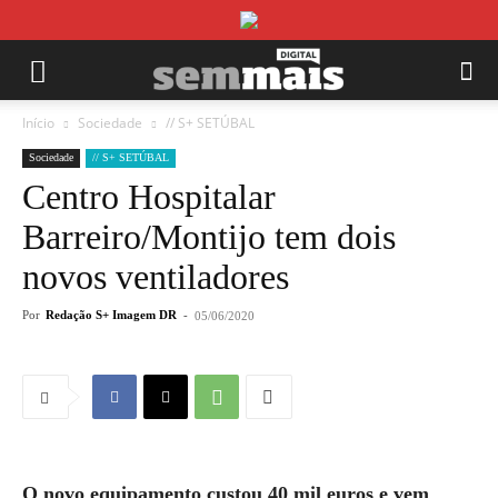
Início
Sociedade
// S+ SETÚBAL
Sociedade
// S+ SETÚBAL
Centro Hospitalar
Barreiro/Montijo tem dois
novos ventiladores
Por
Redação S+ Imagem DR
-
05/06/2020
O novo equipamento custou 40 mil euros e vem