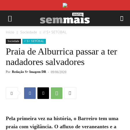
Início
Sociedade
// S+ SETÚBAL
Sociedade
// S+ SETÚBAL
Praia de Alburrica passar a ter
nadadores salvadores
Por
Redação S+ Imagem DR
-
09/06/2020
Pela primeira vez na história, o Barreiro tem uma
praia com vigilância. O afluxo de veraneantes e a