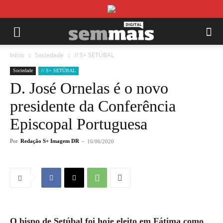
Início
Sociedade
// S+ SETÚBAL
Sociedade
// S+ SETÚBAL
D. José Ornelas é o novo
presidente da Conferência
Episcopal Portuguesa
Por
Redação S+ Imagem DR
-
16/06/2020
O bispo de Setúbal foi hoje eleito em Fátima como