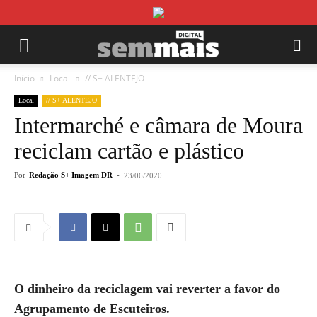
Início
Local
// S+ ALENTEJO
Local
// S+ ALENTEJO
Intermarché e câmara de Moura
reciclam cartão e plástico
Por
Redação S+ Imagem DR
-
23/06/2020
O dinheiro da reciclagem vai reverter a favor do
Agrupamento de Escuteiros.