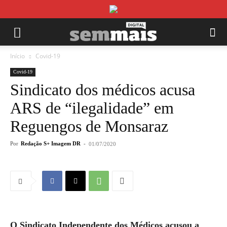
Início
Covid-19
Covid-19
Sindicato dos médicos acusa
ARS de “ilegalidade” em
Reguengos de Monsaraz
Por
Redação S+ Imagem DR
-
01/07/2020
O Sindicato Independente dos Médicos acusou a