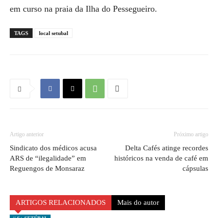
em curso na praia da Ilha do Pessegueiro.
TAGS
local setubal
Artigo anterior
Próximo artigo
Sindicato dos médicos acusa
Delta Cafés atinge recordes
ARS de “ilegalidade” em
históricos na venda de café em
Reguengos de Monsaraz
cápsulas
ARTIGOS RELACIONADOS
Mais do autor