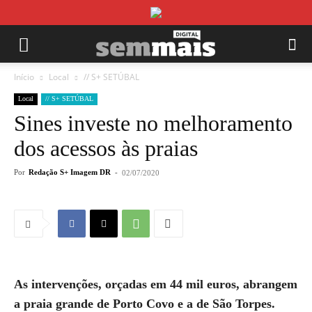
Início
Local
// S+ SETÚBAL
Local
// S+ SETÚBAL
Sines investe no melhoramento
dos acessos às praias
Por
Redação S+ Imagem DR
-
02/07/2020
As intervenções, orçadas em 44 mil euros, abrangem
a praia grande de Porto Covo e a de São Torpes.