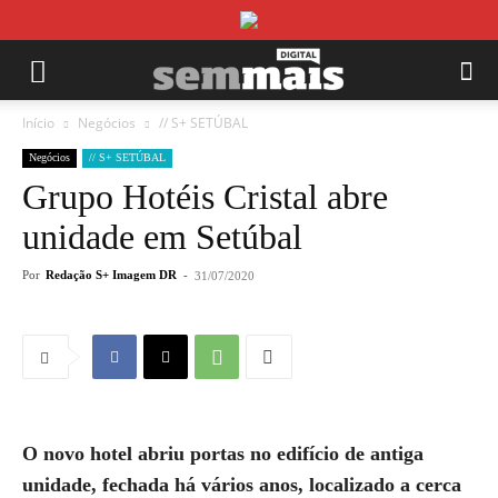
Início
Negócios
// S+ SETÚBAL
Negócios
// S+ SETÚBAL
Grupo Hotéis Cristal abre
unidade em Setúbal
Por
Redação S+ Imagem DR
-
31/07/2020
O novo hotel abriu portas no edifício de antiga
unidade, fechada há vários anos, localizado a cerca